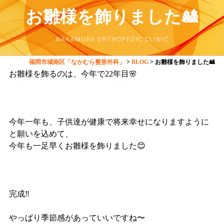
お雛様を飾りました🎎
福岡市城南区「なかむら整形外科」
>
BLOG
>
お雛様を飾りました🎎
お雛様を飾るのは、今年で22年目🌸
今年一年も、子供達が健康で将来幸せになりますように
と願いを込めて、
今年も一足早くお雛様を飾りました😊
完成‼️
やっぱり季節感があっていいですね〜