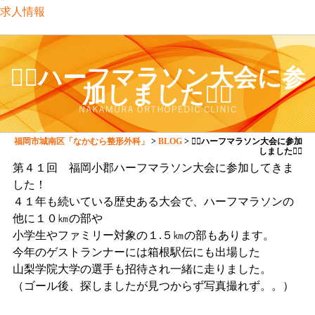
求人情報
🏃‍♂️ハーフマラソン大会に参
加しました🏃‍♂️
福岡市城南区「なかむら整形外科」
>
BLOG
>
🏃‍♂️ハーフマラソン大会に参加
しました🏃‍♂️
第４１回 福岡小郡ハーフマラソン大会に参加してきま
した！
４１年も続いている歴史ある大会で、ハーフマラソンの
他に１０㎞の部や
小学生やファミリー対象の１.５㎞の部もあります。
今年のゲストランナーには箱根駅伝にも出場した
山梨学院大学の選手も招待され一緒に走りました。
（ゴール後、探しましたが見つからず写真撮れず。。）