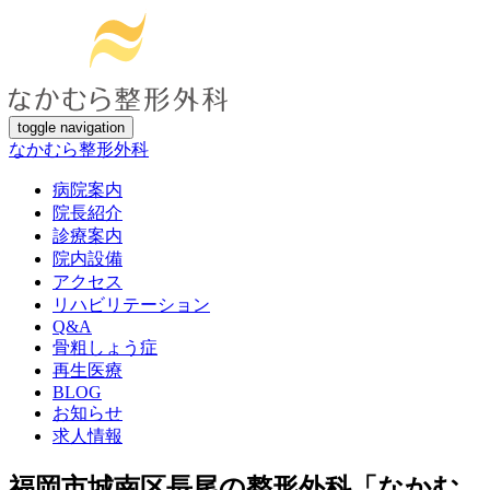
toggle navigation
なかむら整形外科
病院案内
院長紹介
診療案内
院内設備
アクセス
リハビリテーション
Q&A
骨粗しょう症
再生医療
BLOG
お知らせ
求人情報
福岡市城南区長尾の整形外科「なかむ