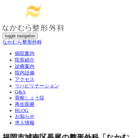
toggle navigation
なかむら整形外科
病院案内
院長紹介
診療案内
院内設備
アクセス
リハビリテーション
Q&A
骨粗しょう症
再生医療
BLOG
お知らせ
求人情報
福岡市城南区長尾の整形外科「なかむ