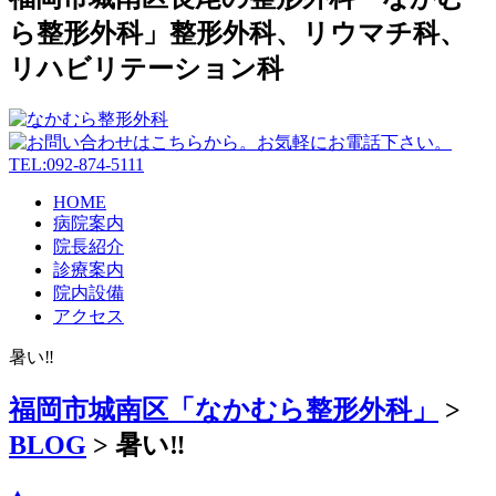
ら整形外科」整形外科、リウマチ科、
リハビリテーション科
HOME
病院案内
院長紹介
診療案内
院内設備
アクセス
暑い‼️
福岡市城南区「なかむら整形外科」
>
BLOG
>
暑い‼️
▲