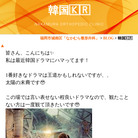
韓国🇰🇷
福岡市城南区「なかむら整形外科」
>
BLOG
>
韓国🇰🇷
▲
皆さん、こんにちは✨
私は最近韓国ドラマにハマってます！
1番好きなドラマは王道かもしれないですが、、
太陽の末裔です🥹
この場では言い表せない程良いドラマなので、観たこと
ない方は一度観て頂きたいです🥹