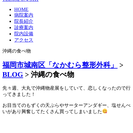
HOME
病院案内
院長紹介
診療案内
院内設備
アクセス
沖縄の食べ物
福岡市城南区「なかむら整形外科」
>
BLOG
>
沖縄の食べ物
先々週、大丸で沖縄物産展をしていて、恋しくなったので行
ってきました！
お目当てのもずくの天ぷらやサーターアンダギー、塩せんべ
いがあり興奮してたくさん買ってしまいました