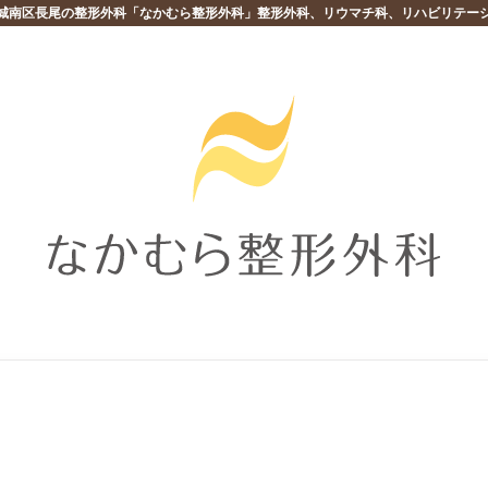
城南区長尾の整形外科「なかむら整形外科」整形外科、リウマチ科、リハビリテー