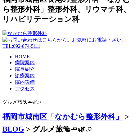
ら整形外科」整形外科、リウマチ科、
リハビリテーション科
HOME
病院案内
院長紹介
診療案内
院内設備
アクセス
グルメ旅🥯🧈🌿𓈒𓏸
福岡市城南区「なかむら整形外科」
>
BLOG
>
グルメ旅🥯🧈🌿𓈒𓏸