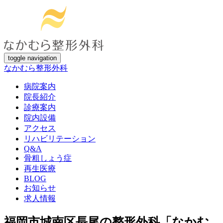
toggle navigation
なかむら整形外科
病院案内
院長紹介
診療案内
院内設備
アクセス
リハビリテーション
Q&A
骨粗しょう症
再生医療
BLOG
お知らせ
求人情報
福岡市城南区長尾の整形外科「なかむ