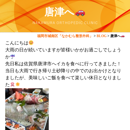
唐津へ
福岡市城南区「なかむら整形外科」
>
BLOG
>
唐津へ
こんにちは
大雨の日が続いていますが皆様いかがお過ごしでしょう
か
先日私は佐賀県唐津市へイカを食べに行ってきました！
当日も大雨で行き帰り土砂降りの中でのお出かけとなり
ましたが、美味しいご飯を食べて楽しい休日となりまし
た