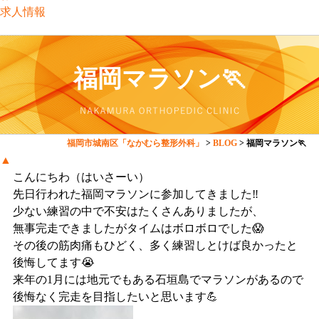
求人情報
福岡マラソン🏃
福岡市城南区「なかむら整形外科」
>
BLOG
>
福岡マラソン🏃
▲
こんにちわ（はいさーい）
先日行われた福岡マラソンに参加してきました‼️
少ない練習の中で不安はたくさんありましたが、
無事完走できましたがタイムはボロボロでした😱
その後の筋肉痛もひどく、多く練習しとけば良かったと
後悔してます😭
来年の1月には地元でもある石垣島でマラソンがあるので
後悔なく完走を目指したいと思います💪