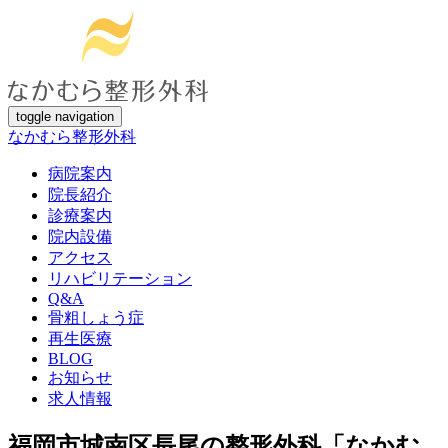
toggle navigation
なかむら整形外科
病院案内
院長紹介
診療案内
院内設備
アクセス
リハビリテーション
Q&A
骨粗しょう症
再生医療
BLOG
お知らせ
求人情報
福岡市城南区長尾の整形外科「なかむ