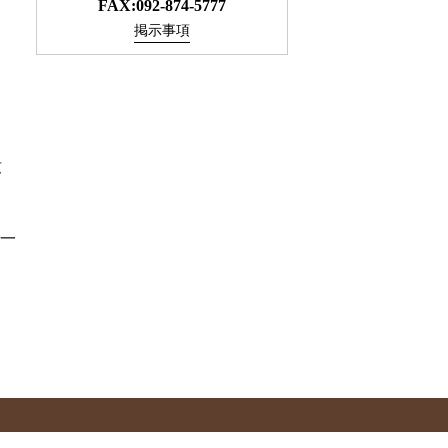
FAX:092-874-5777
掲示事項
て
致
一