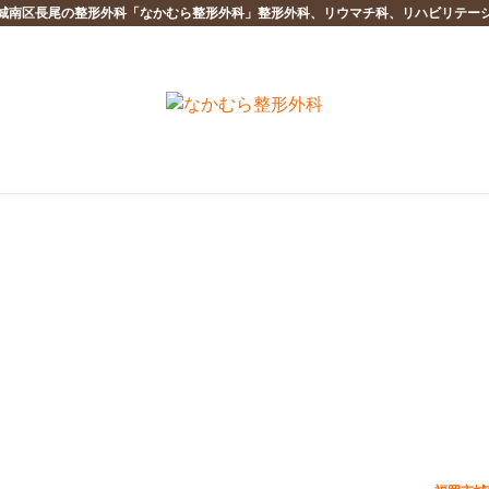
城南区長尾の整形外科「なかむら整形外科」整形外科、リウマチ科、リハビリテー
息子とデート❤️