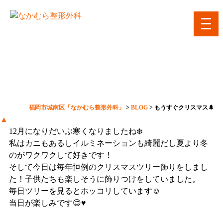
toggl
navig
もうすぐクリスマス🌲
福岡市城南区「なかむら整形外科」
>
BLOG
>
もうすぐクリスマス🌲
▲
12月になりだいぶ寒くなりましたね❄️
私はカニもあるしイルミネーションも綺麗だし夏より冬
のがワクワクして好きです！
そして今日は毎年恒例のクリスマスツリー飾りをしまし
た！子供たちも楽しそうに飾りつけをしていました。
毎日ツリーを見るとホッコリしています☺️
当日が楽しみです😊♥️