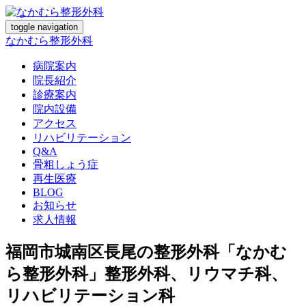
toggle navigation
なかむら整形外科
病院案内
院長紹介
診療案内
院内設備
アクセス
リハビリテーション
Q&A
骨粗しょう症
再生医療
BLOG
お知らせ
求人情報
福岡市城南区長尾の整形外科「なかむ
ら整形外科」整形外科、リウマチ科、
リハビリテーション科