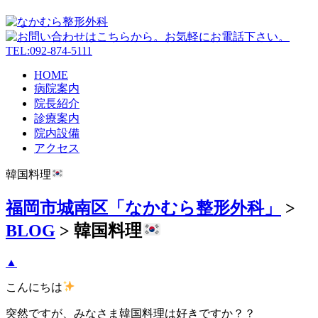
HOME
病院案内
院長紹介
診療案内
院内設備
アクセス
韓国料理
福岡市城南区「なかむら整形外科」
>
BLOG
>
韓国料理
▲
こんにちは
突然ですが、みなさま韓国料理は好きですか？？