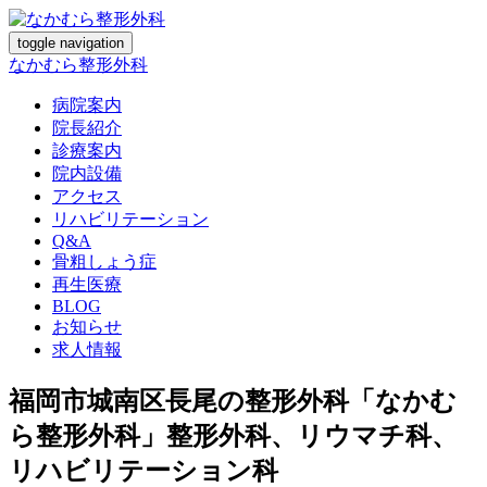
toggle navigation
なかむら整形外科
病院案内
院長紹介
診療案内
院内設備
アクセス
リハビリテーション
Q&A
骨粗しょう症
再生医療
BLOG
お知らせ
求人情報
福岡市城南区長尾の整形外科「なかむ
ら整形外科」整形外科、リウマチ科、
リハビリテーション科