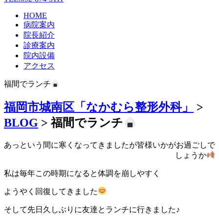
HOME
病院案内
院長紹介
診療案内
院内設備
アクセス
福間でランチ
福岡市城南区「なかむら整形外科」
>
BLOG
>
福間でランチ
あっという間に寒くなってきましたが皆様いかがお過ごしで
しょうか
私は毎年この時期になると体調を崩しやすく
ようやく回復してきました
そして先日久しぶりに友達とランチに行きました♪