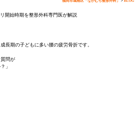
福岡市城南区「なかむら整形外科」
>
BLOG
リ開始時期を整形外科専門医が解説
る成長期の子どもに多い腰の疲労骨折です。
く質問が
か？」
」