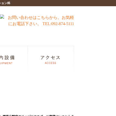
ション科
はいつから？