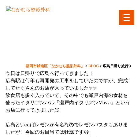
toggl
navig
広島日帰り旅行✈️
福岡市城南区「なかむら整形外科」
>
BLOG
>
広島日帰り旅行✈️
今日は日帰りで広島へ行ってきました！
広島駅は何年も再開発の工事をしていたのですが、完成
してたくさんのお店が入っていました✨✨
飲食店も多く入っていて、その中でも瀬戸内海の食材を
使ったイタリアンバル「瀬戸内イタリアンMassa」という
お店に行ってきました😋
広島といえばレモンが有名なのでレモンパスタもありま
したが、今回のお目当ては牡蠣です😄