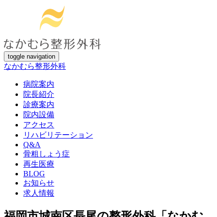
toggle navigation
なかむら整形外科
病院案内
院長紹介
診療案内
院内設備
アクセス
リハビリテーション
Q&A
骨粗しょう症
再生医療
BLOG
お知らせ
求人情報
福岡市城南区長尾の整形外科「なかむ