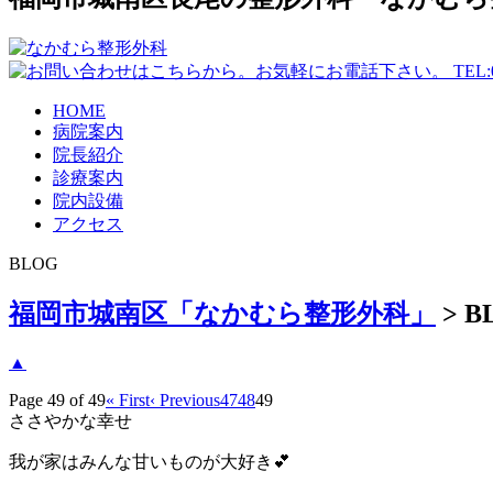
HOME
病院案内
院長紹介
診療案内
院内設備
アクセス
BLOG
福岡市城南区「なかむら整形外科」
>
B
▲
Page 49 of 49
« First
‹ Previous
47
48
49
ささやかな幸せ
我が家はみんな甘いものが大好き💕