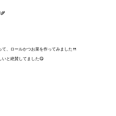
🌾
て、ロールかつお菜を作ってみました🍴
いと絶賛してました😋