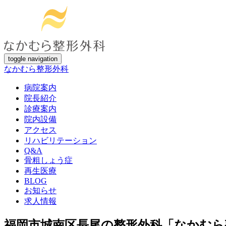
toggle navigation
なかむら整形外科
病院案内
院長紹介
診療案内
院内設備
アクセス
リハビリテーション
Q&A
骨粗しょう症
再生医療
BLOG
お知らせ
求人情報
福岡市城南区長尾の整形外科「なかむら