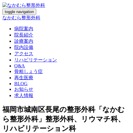
toggle navigation
なかむら整形外科
病院案内
院長紹介
診療案内
院内設備
アクセス
リハビリテーション
Q&A
骨粗しょう症
再生医療
BLOG
お知らせ
求人情報
福岡市城南区長尾の整形外科「なかむ
ら整形外科」整形外科、リウマチ科、
リハビリテーション科