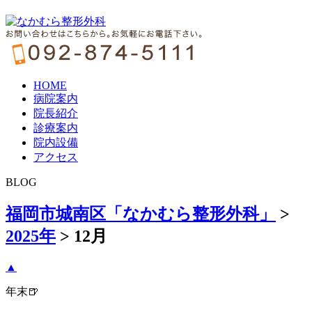
HOME
病院案内
院長紹介
診療案内
院内設備
アクセス
BLOG
福岡市城南区「なかむら整形外科」
>
2025年
>
12月
▲
年末🍺